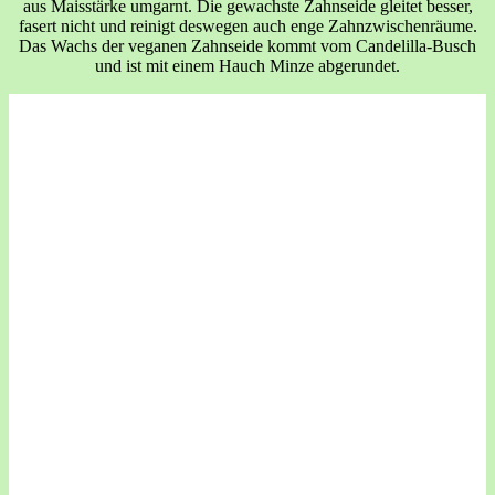
aus Maisstärke umgarnt. Die gewachste Zahnseide gleitet besser,
fasert nicht und reinigt deswegen auch enge Zahnzwischenräume.
Das Wachs der veganen Zahnseide kommt vom Candelilla-Busch
und ist mit einem Hauch Minze abgerundet.