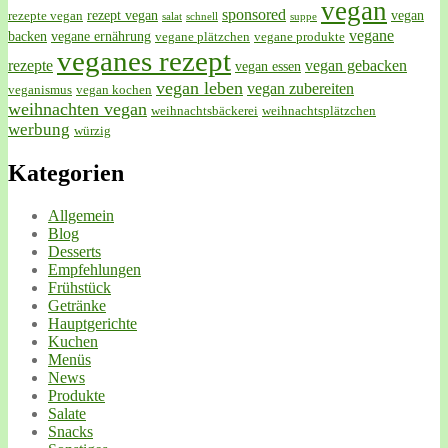
vegan
sponsored
rezept vegan
vegan
rezepte vegan
salat
schnell
suppe
vegane
backen
vegane ernährung
vegane plätzchen
vegane produkte
veganes rezept
rezepte
vegan gebacken
vegan essen
vegan leben
vegan zubereiten
veganismus
vegan kochen
weihnachten vegan
weihnachtsbäckerei
weihnachtsplätzchen
werbung
würzig
Kategorien
Allgemein
Blog
Desserts
Empfehlungen
Frühstück
Getränke
Hauptgerichte
Kuchen
Menüs
News
Produkte
Salate
Snacks