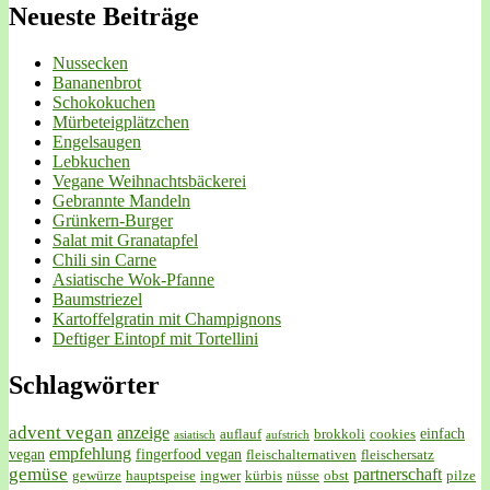
Neueste Beiträge
Nussecken
Bananenbrot
Schokokuchen
Mürbeteigplätzchen
Engelsaugen
Lebkuchen
Vegane Weihnachtsbäckerei
Gebrannte Mandeln
Grünkern-Burger
Salat mit Granatapfel
Chili sin Carne
Asiatische Wok-Pfanne
Baumstriezel
Kartoffelgratin mit Champignons
Deftiger Eintopf mit Tortellini
Schlagwörter
advent vegan
anzeige
einfach
auflauf
brokkoli
cookies
asiatisch
aufstrich
empfehlung
vegan
fingerfood vegan
fleischalternativen
fleischersatz
gemüse
partnerschaft
gewürze
hauptspeise
ingwer
kürbis
nüsse
obst
pilze