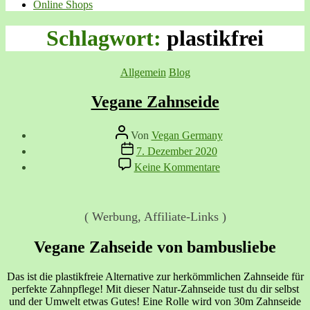
Online Shops
Schlagwort:
plastikfrei
Kategorien
Allgemein
Blog
Vegane Zahnseide
Beitragsautor
Von
Vegan Germany
Veröffentlichungsdatum
7. Dezember 2020
zu
Keine Kommentare
Vegane
Zahnseide
( Werbung, Affiliate-Links )
Vegane Zahseide von bambusliebe
Das ist die plastikfreie Alternative zur herkömmlichen Zahnseide für
perfekte Zahnpflege! Mit dieser Natur-Zahnseide tust du dir selbst
und der Umwelt etwas Gutes! Eine Rolle wird von 30m Zahnseide