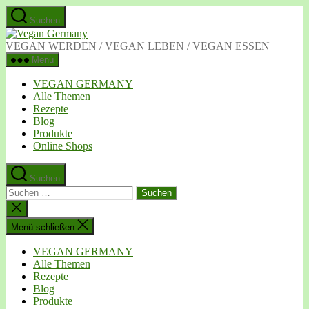
Zum
Suchen
Inhalt
Vegan
springen
Germany
VEGAN WERDEN / VEGAN LEBEN / VEGAN ESSEN
Menü
VEGAN GERMANY
Alle Themen
Rezepte
Blog
Produkte
Online Shops
Suchen
Suchen
nach:
Suche
schließen
Menü schließen
VEGAN GERMANY
Alle Themen
Rezepte
Blog
Produkte