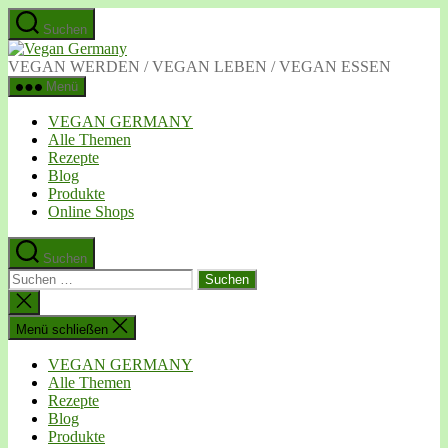
Zum
Suchen
Inhalt
Vegan
springen
Germany
VEGAN WERDEN / VEGAN LEBEN / VEGAN ESSEN
Menü
VEGAN GERMANY
Alle Themen
Rezepte
Blog
Produkte
Online Shops
Suchen
Suchen
nach:
Suche
schließen
Menü schließen
VEGAN GERMANY
Alle Themen
Rezepte
Blog
Produkte