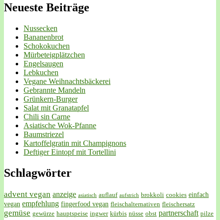
Neueste Beiträge
Nussecken
Bananenbrot
Schokokuchen
Mürbeteigplätzchen
Engelsaugen
Lebkuchen
Vegane Weihnachtsbäckerei
Gebrannte Mandeln
Grünkern-Burger
Salat mit Granatapfel
Chili sin Carne
Asiatische Wok-Pfanne
Baumstriezel
Kartoffelgratin mit Champignons
Deftiger Eintopf mit Tortellini
Schlagwörter
advent vegan
anzeige
einfach
auflauf
brokkoli
cookies
asiatisch
aufstrich
empfehlung
vegan
fingerfood vegan
fleischalternativen
fleischersatz
gemüse
partnerschaft
gewürze
hauptspeise
ingwer
kürbis
nüsse
obst
pilze