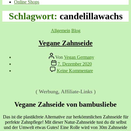
Online Shops
Schlagwort:
candelillawachs
Kategorien
Allgemein
Blog
Vegane Zahnseide
Beitragsautor
Von
Vegan Germany
Veröffentlichungsdatum
7. Dezember 2020
zu
Keine Kommentare
Vegane
Zahnseide
( Werbung, Affiliate-Links )
Vegane Zahseide von bambusliebe
Das ist die plastikfreie Alternative zur herkömmlichen Zahnseide für
perfekte Zahnpflege! Mit dieser Natur-Zahnseide tust du dir selbst
und der Umwelt etwas Gutes! Eine Rolle wird von 30m Zahnseide