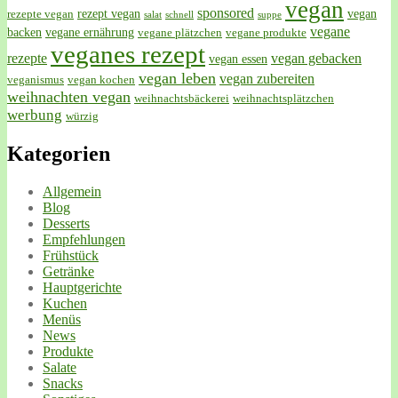
vegan
sponsored
rezept vegan
vegan
rezepte vegan
salat
schnell
suppe
vegane
backen
vegane ernährung
vegane plätzchen
vegane produkte
veganes rezept
rezepte
vegan gebacken
vegan essen
vegan leben
vegan zubereiten
veganismus
vegan kochen
weihnachten vegan
weihnachtsbäckerei
weihnachtsplätzchen
werbung
würzig
Kategorien
Allgemein
Blog
Desserts
Empfehlungen
Frühstück
Getränke
Hauptgerichte
Kuchen
Menüs
News
Produkte
Salate
Snacks