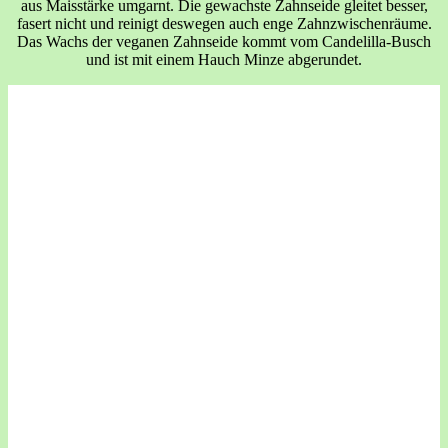
aus Maisstärke umgarnt. Die gewachste Zahnseide gleitet besser,
fasert nicht und reinigt deswegen auch enge Zahnzwischenräume.
Das Wachs der veganen Zahnseide kommt vom Candelilla-Busch
und ist mit einem Hauch Minze abgerundet.