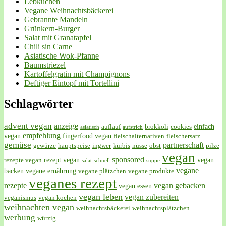
Lebkuchen
Vegane Weihnachtsbäckerei
Gebrannte Mandeln
Grünkern-Burger
Salat mit Granatapfel
Chili sin Carne
Asiatische Wok-Pfanne
Baumstriezel
Kartoffelgratin mit Champignons
Deftiger Eintopf mit Tortellini
Schlagwörter
advent vegan
anzeige
einfach
auflauf
brokkoli
cookies
asiatisch
aufstrich
empfehlung
vegan
fingerfood vegan
fleischalternativen
fleischersatz
gemüse
partnerschaft
gewürze
hauptspeise
ingwer
kürbis
nüsse
obst
pilze
vegan
sponsored
rezept vegan
vegan
rezepte vegan
salat
schnell
suppe
vegane
backen
vegane ernährung
vegane plätzchen
vegane produkte
veganes rezept
rezepte
vegan gebacken
vegan essen
vegan leben
vegan zubereiten
veganismus
vegan kochen
weihnachten vegan
weihnachtsbäckerei
weihnachtsplätzchen
werbung
würzig