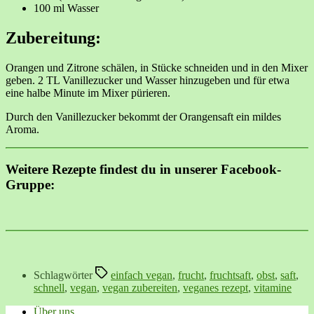
100 ml Wasser
Zubereitung:
Orangen und Zitrone schälen, in Stücke schneiden und in den Mixer
geben. 2 TL Vanillezucker und Wasser hinzugeben und für etwa
eine halbe Minute im Mixer pürieren.
Durch den Vanillezucker bekommt der Orangensaft ein mildes
Aroma.
Weitere Rezepte findest du in unserer Facebook-
Gruppe:
Schlagwörter
einfach vegan
,
frucht
,
fruchtsaft
,
obst
,
saft
,
schnell
,
vegan
,
vegan zubereiten
,
veganes rezept
,
vitamine
Über uns