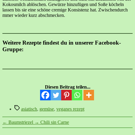
Kokosmilch ablöschen. Gewürze hinzufügen und Soße köcheln
lassen bis sie eine schöne cremige Konsistenz hat. Zwischendurch
mmer wieder kurz abschmecken.
Weitere Rezepte findest du in unserer Facebook-
Gruppe:
Diesen Beitrag teilen...
Schlagwörter
asiatisch
,
gemüse
,
veganes rezept
←
Baumstriezel
→
Chili sin Carne