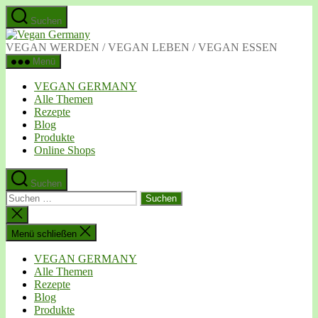
Zum
Suchen
Inhalt
Vegan
springen
Germany
VEGAN WERDEN / VEGAN LEBEN / VEGAN ESSEN
Menü
VEGAN GERMANY
Alle Themen
Rezepte
Blog
Produkte
Online Shops
Suchen
Suchen
nach:
Suche
schließen
Menü schließen
VEGAN GERMANY
Alle Themen
Rezepte
Blog
Produkte