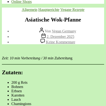
Online Shops
Kategorien
Allgemein
Hauptgerichte
Vegane Rezepte
Asiatische Wok-Pfanne
Beitragsautor
Von
Vegan Germany
Veröffentlichungsdatum
2. Dezember 2025
zu
Keine Kommentare
Asiatische
Wok-
Pfanne
Zeit: 10 min Vorbereitung / 30 min Zubereitun
g
Zutaten:
200 g Reis
Bohnen
Erbsen
Karotten
Lauch
Chamingions