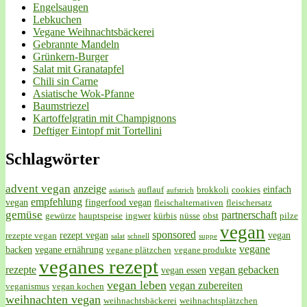
Engelsaugen
Lebkuchen
Vegane Weihnachtsbäckerei
Gebrannte Mandeln
Grünkern-Burger
Salat mit Granatapfel
Chili sin Carne
Asiatische Wok-Pfanne
Baumstriezel
Kartoffelgratin mit Champignons
Deftiger Eintopf mit Tortellini
Schlagwörter
advent vegan
anzeige
einfach
auflauf
brokkoli
cookies
asiatisch
aufstrich
empfehlung
vegan
fingerfood vegan
fleischalternativen
fleischersatz
gemüse
partnerschaft
gewürze
hauptspeise
ingwer
kürbis
nüsse
obst
pilze
vegan
sponsored
rezept vegan
vegan
rezepte vegan
salat
schnell
suppe
vegane
backen
vegane ernährung
vegane plätzchen
vegane produkte
veganes rezept
rezepte
vegan gebacken
vegan essen
vegan leben
vegan zubereiten
veganismus
vegan kochen
weihnachten vegan
weihnachtsbäckerei
weihnachtsplätzchen