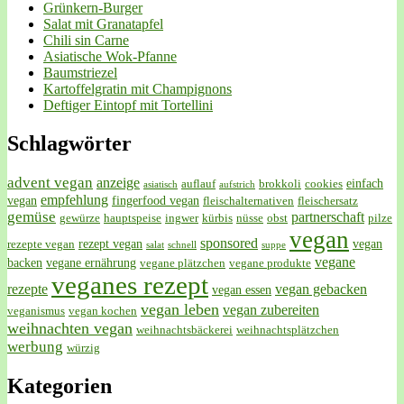
Grünkern-Burger
Salat mit Granatapfel
Chili sin Carne
Asiatische Wok-Pfanne
Baumstriezel
Kartoffelgratin mit Champignons
Deftiger Eintopf mit Tortellini
Schlagwörter
advent vegan
anzeige
einfach
auflauf
brokkoli
cookies
asiatisch
aufstrich
empfehlung
vegan
fingerfood vegan
fleischalternativen
fleischersatz
gemüse
partnerschaft
gewürze
hauptspeise
ingwer
kürbis
nüsse
obst
pilze
vegan
sponsored
rezept vegan
vegan
rezepte vegan
salat
schnell
suppe
vegane
backen
vegane ernährung
vegane plätzchen
vegane produkte
veganes rezept
rezepte
vegan gebacken
vegan essen
vegan leben
vegan zubereiten
veganismus
vegan kochen
weihnachten vegan
weihnachtsbäckerei
weihnachtsplätzchen
werbung
würzig
Kategorien