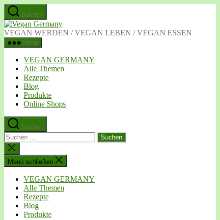
Zum
Suchen
Inhalt
Vegan
springen
Germany
VEGAN WERDEN / VEGAN LEBEN / VEGAN ESSEN
Menü
VEGAN GERMANY
Alle Themen
Rezepte
Blog
Produkte
Online Shops
Suchen
Suchen
nach:
Suche
schließen
Menü schließen
VEGAN GERMANY
Alle Themen
Rezepte
Blog
Produkte