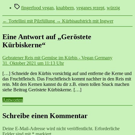
Schlagwörter
fingerfood vegan
,
knabbern
,
veganes rezept
,
würzig
←
Tortellini mit Pilzfüllung
→
Kürbisaufstrich mit Ingwer
Eine Antwort auf „Geröstete
Kürbiskerne“
sagt:
Gebratener Reis mit Gemüse im Kürbis - Vegan Germany
31. Oktober 2021 um 11:13 Uhr
[…] Schneide den Kürbis vorsichtig auf und entferne die Kerne und
das Fruchtfleisch. Das Fruchtfleisch kommt nachher in den Reis mit
rein. Mit den Kernen kannst du dir z.B. einen tollen Snack machen
siehe Beitrag Geröstete Kürbiskerne. […]
Antworten
Schreibe einen Kommentar
Deine E-Mail-Adresse wird nicht veröffentlicht.
Erforderliche
Felder sind mit
*
markiert