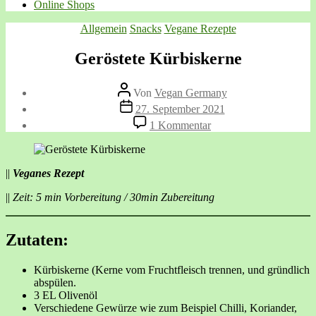
Online Shops
Kategorien
Allgemein
Snacks
Vegane Rezepte
Geröstete Kürbiskerne
Beitragsautor
Von
Vegan Germany
Veröffentlichungsdatum
27. September 2021
zu
1 Kommentar
Geröstete
Kürbiskerne
||
Veganes Rezept
||
Zeit: 5 min Vorbereitung / 30min Zubereitung
Zutaten:
Kürbiskerne (Kerne vom Fruchtfleisch trennen, und gründlich
abspülen.
3 EL Olivenöl
Verschiedene Gewürze wie zum Beispiel Chilli, Koriander,