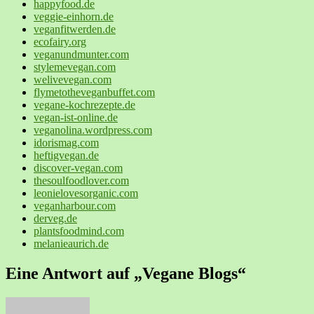
happyfood.de
veggie-einhorn.de
veganfitwerden.de
ecofairy.org
veganundmunter.com
stylemevegan.com
welivevegan.com
flymetotheveganbuffet.com
vegane-kochrezepte.de
vegan-ist-online.de
veganolina.wordpress.com
idorismag.com
heftigvegan.de
discover-vegan.com
thesoulfoodlover.com
leonielovesorganic.com
veganharbour.com
derveg.de
plantsfoodmind.com
melanieaurich.de
Eine Antwort auf „Vegane Blogs“
sagt: