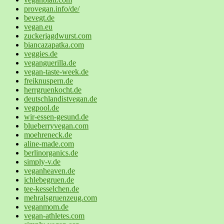
provegan.info/de/
bevegt.de
vegan.eu
zuckerjagdwurst.com
biancazapatka.com
veggies.de
veganguerilla.de
vegan-taste-week.de
freiknuspern.de
herrgruenkocht.de
deutschlandistvegan.de
vegpool.de
wir-essen-gesund.de
blueberryvegan.com
moehreneck.de
aline-made.com
berlinorganics.de
simply-v.de
veganheaven.de
ichlebegruen.de
tee-kesselchen.de
mehralsgruenzeug.com
veganmom.de
vegan-athletes.com