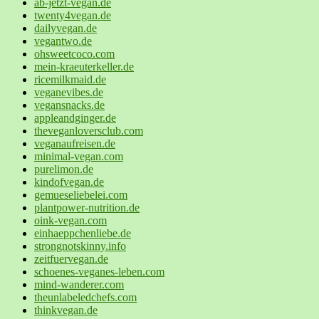
ab-jetzt-vegan.de
twenty4vegan.de
dailyvegan.de
vegantwo.de
ohsweetcoco.com
mein-kraeuterkeller.de
ricemilkmaid.de
veganevibes.de
vegansnacks.de
appleandginger.de
theveganloversclub.com
veganaufreisen.de
minimal-vegan.com
purelimon.de
kindofvegan.de
gemueseliebelei.com
plantpower-nutrition.de
oink-vegan.com
einhaeppchenliebe.de
strongnotskinny.info
zeitfuervegan.de
schoenes-veganes-leben.com
mind-wanderer.com
theunlabeledchefs.com
thinkvegan.de