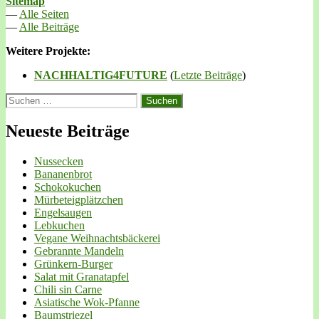
Sitemap
—
Alle Seiten
—
Alle Beiträge
Weitere Projekte:
NACHHALTIG4FUTURE
(
Letzte Beiträge
)
Suchen
nach:
Neueste Beiträge
Nussecken
Bananenbrot
Schokokuchen
Mürbeteigplätzchen
Engelsaugen
Lebkuchen
Vegane Weihnachtsbäckerei
Gebrannte Mandeln
Grünkern-Burger
Salat mit Granatapfel
Chili sin Carne
Asiatische Wok-Pfanne
Baumstriezel