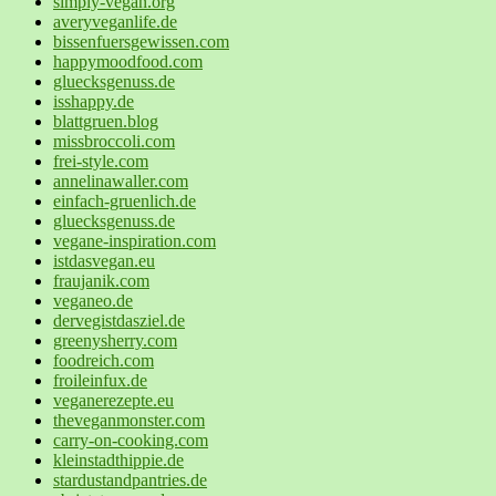
simply-vegan.org
averyveganlife.de
bissenfuersgewissen.com
happymoodfood.com
gluecksgenuss.de
isshappy.de
blattgruen.blog
missbroccoli.com
frei-style.com
annelinawaller.com
einfach-gruenlich.de
gluecksgenuss.de
vegane-inspiration.com
istdasvegan.eu
fraujanik.com
veganeo.de
dervegistdasziel.de
greenysherry.com
foodreich.com
froileinfux.de
veganerezepte.eu
theveganmonster.com
carry-on-cooking.com
kleinstadthippie.de
stardustandpantries.de