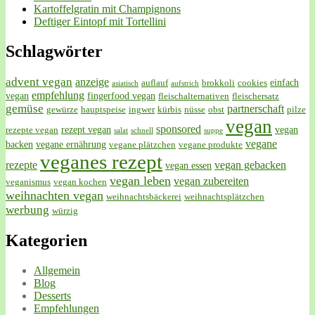
Kartoffelgratin mit Champignons
Deftiger Eintopf mit Tortellini
Schlagwörter
advent vegan
anzeige
einfach
auflauf
brokkoli
cookies
asiatisch
aufstrich
empfehlung
vegan
fingerfood vegan
fleischalternativen
fleischersatz
gemüse
partnerschaft
gewürze
hauptspeise
ingwer
kürbis
nüsse
obst
pilze
vegan
sponsored
rezept vegan
vegan
rezepte vegan
salat
schnell
suppe
vegane
backen
vegane ernährung
vegane plätzchen
vegane produkte
veganes rezept
rezepte
vegan gebacken
vegan essen
vegan leben
vegan zubereiten
veganismus
vegan kochen
weihnachten vegan
weihnachtsbäckerei
weihnachtsplätzchen
werbung
würzig
Kategorien
Allgemein
Blog
Desserts
Empfehlungen