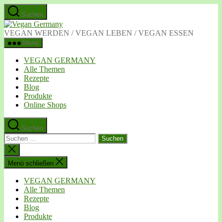
Zum
Suchen
Inhalt
Vegan
springen
Germany
VEGAN WERDEN / VEGAN LEBEN / VEGAN ESSEN
Menü
VEGAN GERMANY
Alle Themen
Rezepte
Blog
Produkte
Online Shops
Suchen
Suchen
nach:
Suche
schließen
Menü schließen
VEGAN GERMANY
Alle Themen
Rezepte
Blog
Produkte