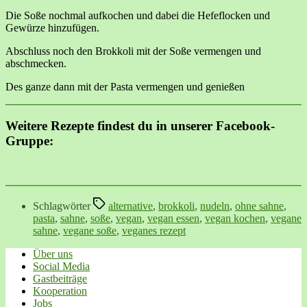
Die Soße nochmal aufkochen und dabei die Hefeflocken und
Gewürze hinzufügen.
Abschluss noch den Brokkoli mit der Soße vermengen und
abschmecken.
Des ganze dann mit der Pasta vermengen und genießen
Weitere Rezepte findest du in unserer Facebook-
Gruppe:
Schlagwörter
alternative
,
brokkoli
,
nudeln
,
ohne sahne
,
pasta
,
sahne
,
soße
,
vegan
,
vegan essen
,
vegan kochen
,
vegane
sahne
,
vegane soße
,
veganes rezept
Über uns
Social Media
Gastbeiträge
Kooperation
Jobs