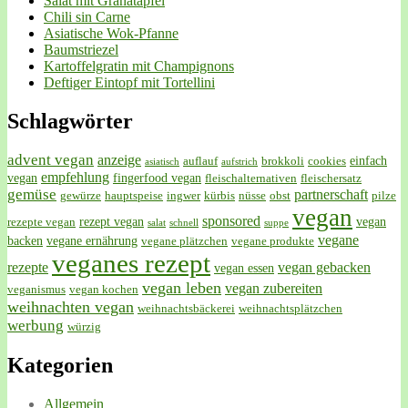
Salat mit Granatapfel
Chili sin Carne
Asiatische Wok-Pfanne
Baumstriezel
Kartoffelgratin mit Champignons
Deftiger Eintopf mit Tortellini
Schlagwörter
advent vegan
anzeige
einfach
auflauf
brokkoli
cookies
asiatisch
aufstrich
empfehlung
vegan
fingerfood vegan
fleischalternativen
fleischersatz
gemüse
partnerschaft
gewürze
hauptspeise
ingwer
kürbis
nüsse
obst
pilze
vegan
sponsored
rezept vegan
vegan
rezepte vegan
salat
schnell
suppe
vegane
backen
vegane ernährung
vegane plätzchen
vegane produkte
veganes rezept
rezepte
vegan gebacken
vegan essen
vegan leben
vegan zubereiten
veganismus
vegan kochen
weihnachten vegan
weihnachtsbäckerei
weihnachtsplätzchen
werbung
würzig
Kategorien
Allgemein