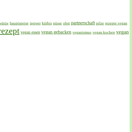
partnerschaft
würze
hauptspeise
ingwer
kürbis
nüsse
obst
pilze
rezepte vegan
rezept
vegan
vegan gebacken
vegan essen
veganismus
vegan kochen