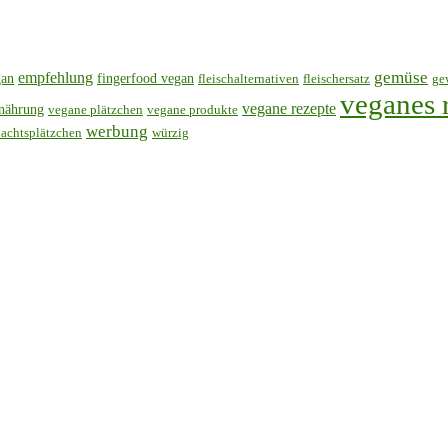
gemüse
empfehlung
gan
fingerfood vegan
fleischalternativen
fleischersatz
ge
veganes 
vegane rezepte
rnährung
vegane plätzchen
vegane produkte
werbung
achtsplätzchen
würzig