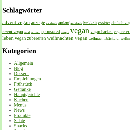
Schlagwörter
advent vegan
anzeige
einfach ve
auflauf
brokkoli
cookies
asiatisch
aufstrich
vegan
sponsored
rezept vegan
vegan backen
vegane e
salat
schnell
suppe
leben
weihnachten vegan
vegan zubereiten
weihnachtsbäckerei
weihn
Kategorien
Allgemein
Blog
Desserts
Empfehlungen
Frühstück
Getränke
Hauptgerichte
Kuchen
Menüs
News
Produkte
Salate
Snacks