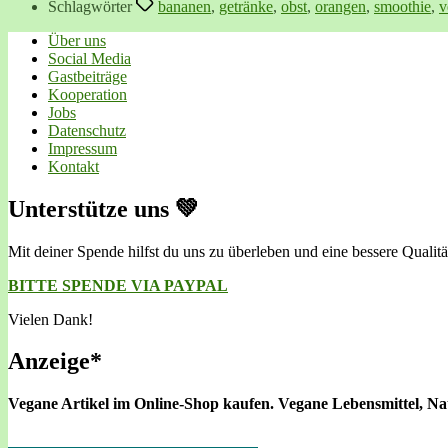
Schlagwörter
bananen
,
getränke
,
obst
,
orangen
,
smoothie
,
v
Über uns
Social Media
Gastbeiträge
Kooperation
Jobs
Datenschutz
Impressum
Kontakt
Unterstütze uns 💚
Mit deiner Spende hilfst du uns zu überleben und eine bessere Qualitä
BITTE SPENDE VIA PAYPAL
Vielen Dank!
Anzeige*
Vegane Artikel im Online-Shop kaufen.
Vegane Lebensmittel, N