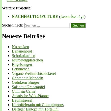
Weitere Projekte:
NACHHALTIG4FUTURE
(
Letzte Beiträge
)
Suchen nach:
Neueste Beiträge
Nussecken
Bananenbrot
Schokokuchen
Mürbeteigplätzchen
Engelsaugen
Lebkuchen
Vegane Weihnachtsbäckerei
Gebrannte Mandeln
Grünkern-Burger
Salat mit Granatapfel
Chili sin Carne
Asiatische Wok-Pfanne
Baumstriezel
Kartoffelgratin mit Champignons
Deftiger Eintopf mit Tortellini