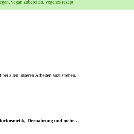
egan
,
vegan zubereiten
,
veganes rezept
t bei allen unseren Arbeiten anzustreben.
aturkosmetik, Tiernahrung und mehr…